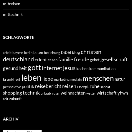
mitreisen
mittechnik
SCHLAGWORTE
christen
bibel
blog
beten
bayern
beziehung
arbeit
berlin
deutschland
freude
gesellschaft
familie
erlebt
essen
gebet
gott
internet
jesus
gesundheit
kochen
kommunikation
leben
menschen
liebe
natur
krankheit
marketing
medizin
reisen
reisebericht
ruhe
politik
rezept
perspektive
sabbat
technik
shopping
weihnachten
yhwh
wirtschaft
urlaub
vater
wetter
zukunft
zeit
ARCHIV
Archiv