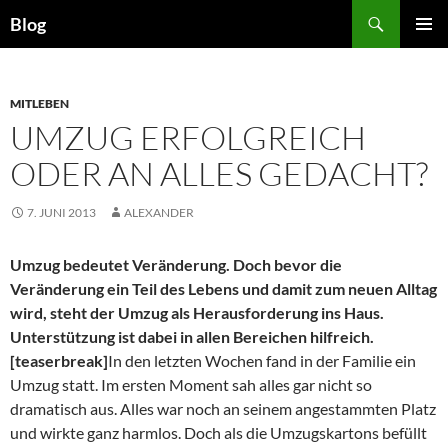
Zum
Suchen
Blog
Inhalt
PRIMÄR
springen
MENÜ
MITLEBEN
UMZUG ERFOLGREICH
ODER AN ALLES GEDACHT?
7. JUNI 2013
ALEXANDER
Umzug bedeutet Veränderung. Doch bevor die
Veränderung ein Teil des Lebens und damit zum neuen Alltag
wird, steht der Umzug als Herausforderung ins Haus.
Unterstützung ist dabei in allen Bereichen hilfreich.
[teaserbreak]
In den letzten Wochen fand in der Familie ein
Umzug statt. Im ersten Moment sah alles gar nicht so
dramatisch aus. Alles war noch an seinem angestammten Platz
und wirkte ganz harmlos. Doch als die Umzugskartons befüllt