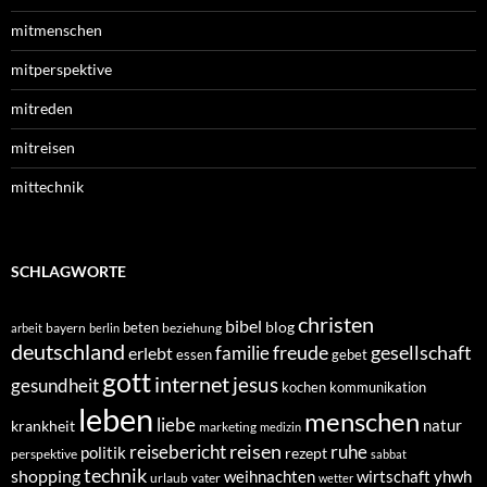
mitmenschen
mitperspektive
mitreden
mitreisen
mittechnik
SCHLAGWORTE
christen
bibel
blog
beten
bayern
beziehung
arbeit
berlin
deutschland
freude
gesellschaft
familie
erlebt
essen
gebet
gott
internet
jesus
gesundheit
kochen
kommunikation
leben
menschen
liebe
natur
krankheit
marketing
medizin
reisen
reisebericht
ruhe
politik
rezept
perspektive
sabbat
technik
shopping
weihnachten
yhwh
wirtschaft
urlaub
vater
wetter