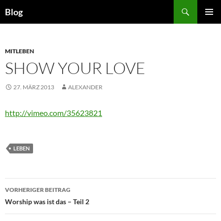
Zum
Suchen
Blog
Inhalt
PRIMÄR
springen
MENÜ
MITLEBEN
SHOW YOUR LOVE
27. MÄRZ 2013
ALEXANDER
http://vimeo.com/35623821
LEBEN
Beitragsnavigation
VORHERIGER BEITRAG
Worship was ist das – Teil 2