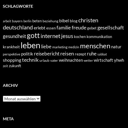
SCHLAGWORTE
christen
bibel
blog
beten
bayern
beziehung
arbeit
berlin
deutschland
freude
gesellschaft
familie
erlebt
essen
gebet
gott
internet
jesus
gesundheit
kochen
kommunikation
leben
menschen
liebe
natur
krankheit
marketing
medizin
reisen
reisebericht
ruhe
politik
rezept
perspektive
sabbat
technik
shopping
weihnachten
yhwh
wirtschaft
urlaub
vater
wetter
zukunft
zeit
ARCHIV
Archiv
META