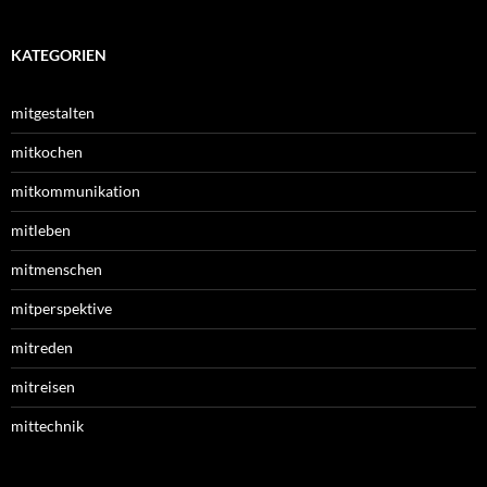
KATEGORIEN
mitgestalten
mitkochen
mitkommunikation
mitleben
mitmenschen
mitperspektive
mitreden
mitreisen
mittechnik