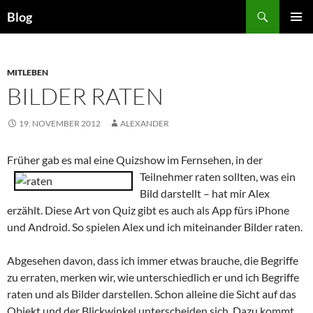
Zum
Suchen
Blog
Inhalt
PRIMÄR
springen
MENÜ
MITLEBEN
BILDER RATEN
19. NOVEMBER 2012
ALEXANDER
Früher gab es mal eine Quizshow im Fernsehen,
in der
Teilnehmer raten sollten, was ein
Bild darstellt – hat mir Alex
erzählt. Diese Art von Quiz gibt es auch als App fürs iPhone
und Android. So spielen Alex und ich miteinander Bilder raten.
Abgesehen davon, dass ich immer etwas brauche, die Begriffe
zu erraten, merken wir, wie unterschiedlich er und ich Begriffe
raten und als Bilder darstellen. Schon alleine die Sicht auf das
Objekt und der Blickwinkel unterscheiden sich. Dazu kommt