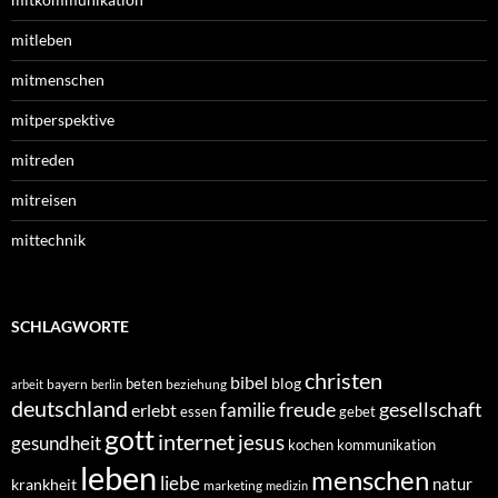
mitleben
mitmenschen
mitperspektive
mitreden
mitreisen
mittechnik
SCHLAGWORTE
christen
bibel
blog
beten
bayern
beziehung
arbeit
berlin
deutschland
freude
gesellschaft
familie
erlebt
essen
gebet
gott
internet
jesus
gesundheit
kochen
kommunikation
leben
menschen
liebe
natur
krankheit
marketing
medizin