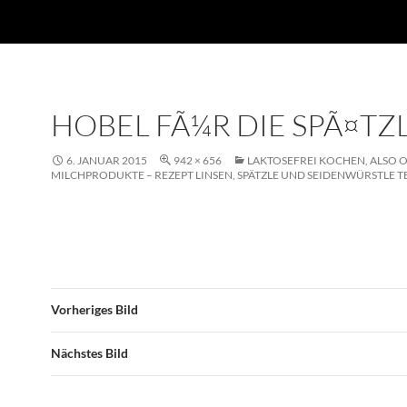
HOBEL FÃ¼R DIE SPÃ¤TZ
6. JANUAR 2015
942 × 656
LAKTOSEFREI KOCHEN, ALSO 
MILCHPRODUKTE – REZEPT LINSEN, SPÄTZLE UND SEIDENWÜRSTLE TEI
Vorheriges Bild
Nächstes Bild