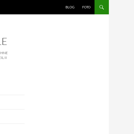
BLOG
FOTO
LE
OHNE
L II