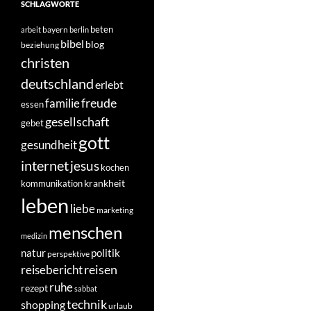
SCHLAGWORTE
beten
bayern
arbeit
berlin
bibel
blog
beziehung
christen
deutschland
erlebt
freude
familie
essen
gesellschaft
gebet
gott
gesundheit
internet
jesus
kochen
krankheit
kommunikation
leben
liebe
marketing
menschen
medizin
natur
politik
perspektive
reisen
reisebericht
ruhe
rezept
sabbat
technik
shopping
urlaub