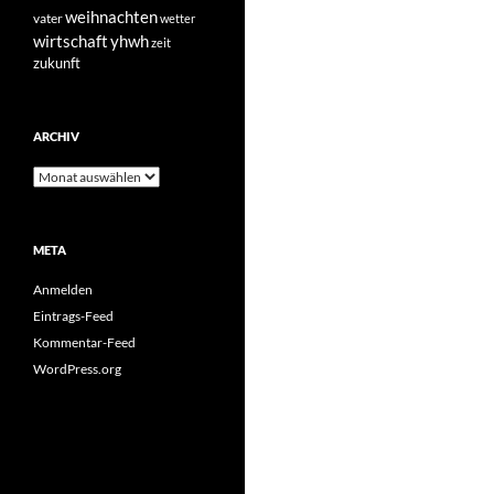
weihnachten
vater
wetter
yhwh
wirtschaft
zeit
zukunft
ARCHIV
Archiv
META
Anmelden
Eintrags-Feed
Kommentar-Feed
WordPress.org