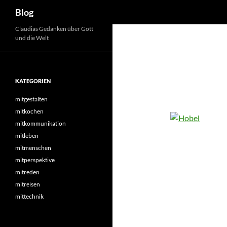
Suchen
Blog
Zum
Claudias Gedanken über Gott
und die Welt
Inhalt
springen
KATEGORIEN
mitgestalten
mitkochen
mitkommunikation
mitleben
mitmenschen
mitperspektive
mitreden
mitreisen
mittechnik