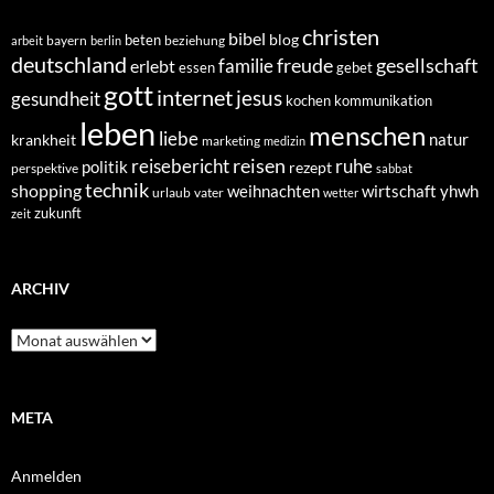
christen
bibel
blog
beten
bayern
beziehung
arbeit
berlin
deutschland
freude
gesellschaft
familie
erlebt
essen
gebet
gott
internet
jesus
gesundheit
kochen
kommunikation
leben
menschen
liebe
natur
krankheit
marketing
medizin
reisen
reisebericht
ruhe
politik
rezept
perspektive
sabbat
technik
shopping
weihnachten
yhwh
wirtschaft
urlaub
vater
wetter
zukunft
zeit
ARCHIV
Archiv
META
Anmelden