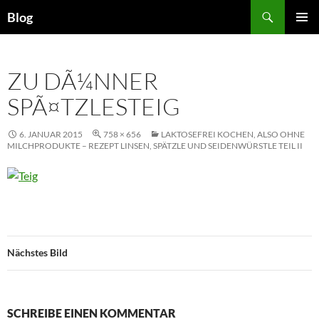
Zum
Suchen
Blog
Inhalt
PRIMÄR
springen
MENÜ
ZU DÃ¼NNER
SPÃ¤TZLESTEIG
6. JANUAR 2015
758 × 656
LAKTOSEFREI KOCHEN, ALSO OHNE
MILCHPRODUKTE – REZEPT LINSEN, SPÄTZLE UND SEIDENWÜRSTLE TEIL II
Nächstes Bild
SCHREIBE EINEN KOMMENTAR