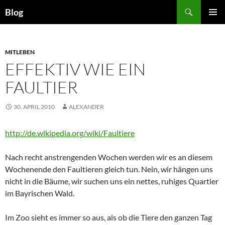
Zum
Suchen
Blog
Inhalt
PRIMÄR
springen
MENÜ
MITLEBEN
EFFEKTIV WIE EIN
FAULTIER
30. APRIL 2010
ALEXANDER
http://de.wikipedia.org/wiki/Faultiere
Nach recht anstrengenden Wochen werden wir es an diesem
Wochenende den Faultieren gleich tun. Nein, wir hängen uns
nicht in die Bäume, wir suchen uns ein nettes, ruhiges Quartier
im Bayrischen Wald.
Im Zoo sieht es immer so aus, als ob die Tiere den ganzen Tag