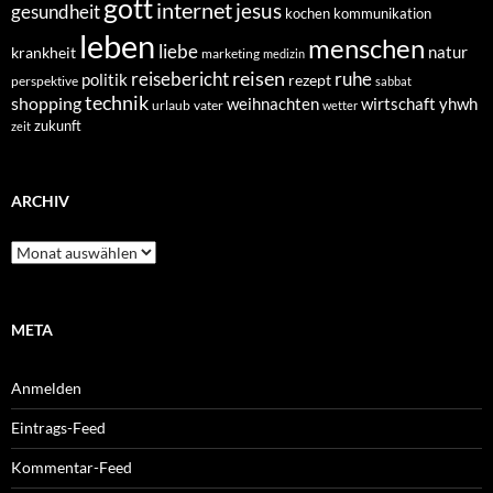
gott
internet
jesus
gesundheit
kochen
kommunikation
leben
menschen
liebe
natur
krankheit
marketing
medizin
reisen
reisebericht
ruhe
politik
rezept
perspektive
sabbat
technik
shopping
weihnachten
yhwh
wirtschaft
urlaub
vater
wetter
zukunft
zeit
ARCHIV
Archiv
META
Anmelden
Eintrags-Feed
Kommentar-Feed