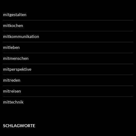
mitgestalten
mitkochen
mitkommunikation
mitleben
mitmenschen
mitperspektive
mitreden
mitreisen
mittechnik
SCHLAGWORTE