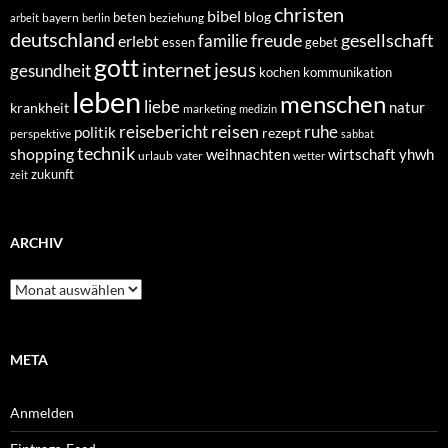
christen
bibel
blog
beten
bayern
beziehung
arbeit
berlin
deutschland
freude
gesellschaft
familie
erlebt
essen
gebet
gott
internet
jesus
gesundheit
kochen
kommunikation
leben
menschen
liebe
natur
krankheit
marketing
medizin
reisen
reisebericht
ruhe
politik
rezept
perspektive
sabbat
technik
shopping
weihnachten
yhwh
wirtschaft
urlaub
vater
wetter
zukunft
zeit
ARCHIV
Archiv
META
Anmelden