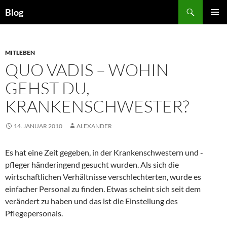
Zum
Suchen
Blog
Inhalt
PRIMÄR
springen
MENÜ
MITLEBEN
QUO VADIS – WOHIN
GEHST DU,
KRANKENSCHWESTER?
14. JANUAR 2010
ALEXANDER
Es hat eine Zeit gegeben, in der Krankenschwestern und -
pfleger händeringend gesucht wurden. Als sich die
wirtschaftlichen Verhältnisse verschlechterten, wurde es
einfacher Personal zu finden. Etwas scheint sich seit dem
verändert zu haben und das ist die Einstellung des
Pflegepersonals.