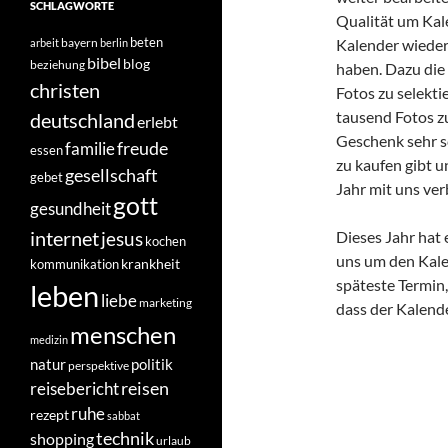
SCHLAGWORTE
Qualität um Kale
beten
bayern
Kalender wieder
arbeit
berlin
bibel
blog
beziehung
haben. Dazu die 
christen
Fotos zu selekt
tausend Fotos zu
deutschland
erlebt
Geschenk sehr sc
freude
familie
essen
zu kaufen gibt 
gesellschaft
gebet
Jahr mit uns ve
gott
gesundheit
internet
jesus
Dieses Jahr hat 
kochen
uns um den Kale
krankheit
kommunikation
späteste Termin,
leben
liebe
marketing
dass der Kalende
menschen
medizin
natur
politik
perspektive
reisen
reisebericht
ruhe
rezept
sabbat
technik
shopping
urlaub