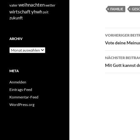
weihnachten
vater
wetter
FAMILIE
GES
yhwh
wirtschaft
zeit
zukunft
Beitragsn
VORHERIGER BEIT
ARCHIV
Vote deine Meinu
Archiv
NÄCHSTER BEITRA
Mit Gott kannst 
META
Anmelden
Eintrags-Feed
Kommentar-Feed
WordPress.org