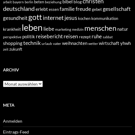
christen
bibel
blog
beten
bayern
beziehung
arbeit
berlin
deutschland
freude
gesellschaft
familie
erlebt
essen
gebet
gott
internet
jesus
gesundheit
kochen
kommunikation
leben
menschen
liebe
natur
krankheit
marketing
medizin
reisen
reisebericht
ruhe
politik
rezept
perspektive
sabbat
technik
shopping
weihnachten
yhwh
wirtschaft
urlaub
vater
wetter
zukunft
zeit
ARCHIV
Archiv
META
Anmelden
Eintrags-Feed