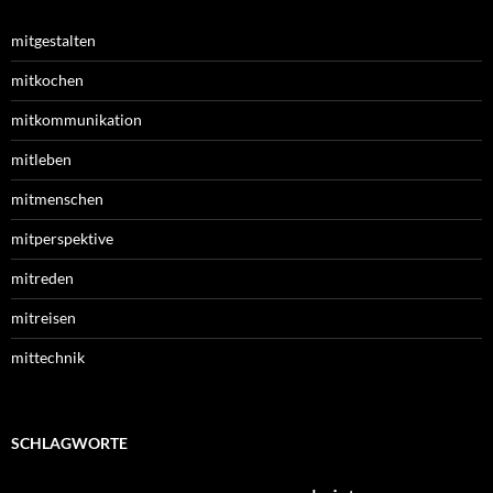
mitgestalten
mitkochen
mitkommunikation
mitleben
mitmenschen
mitperspektive
mitreden
mitreisen
mittechnik
SCHLAGWORTE