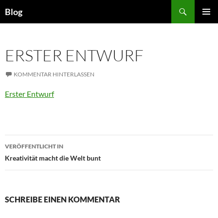
Zum
Suchen
Blog
Inhalt
PRIMÄR
springen
MENÜ
ERSTER ENTWURF
KOMMENTAR HINTERLASSEN
Erster Entwurf
Beitragsnavigation
VERÖFFENTLICHT IN
Kreativität macht die Welt bunt
SCHREIBE EINEN KOMMENTAR