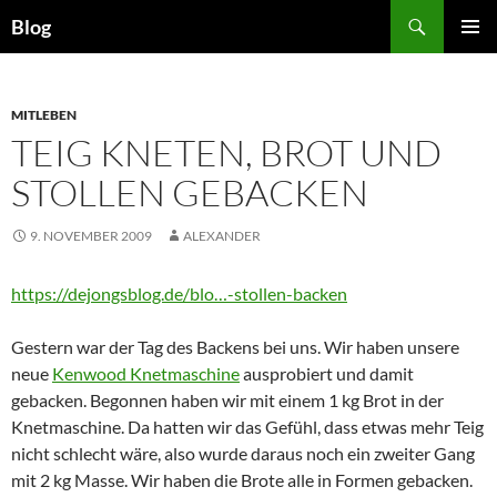
Zum
Suchen
Blog
Inhalt
PRIMÄR
springen
MENÜ
MITLEBEN
TEIG KNETEN, BROT UND
STOLLEN GEBACKEN
9. NOVEMBER 2009
ALEXANDER
https://dejongsblog.de/blo…-stollen-backen
Gestern war der Tag des Backens bei uns. Wir haben unsere
neue
Kenwood Knetmaschine
ausprobiert und damit
gebacken. Begonnen haben wir mit einem 1 kg Brot in der
Knetmaschine. Da hatten wir das Gefühl, dass etwas mehr Teig
nicht schlecht wäre, also wurde daraus noch ein zweiter Gang
mit 2 kg Masse. Wir haben die Brote alle in Formen gebacken.