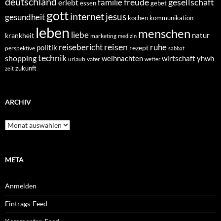
deutschland
freude
gesellschaft
familie
erlebt
essen
gebet
gott
internet
jesus
gesundheit
kochen
kommunikation
leben
menschen
liebe
natur
krankheit
marketing
medizin
reisen
reisebericht
ruhe
politik
rezept
perspektive
sabbat
technik
shopping
weihnachten
yhwh
wirtschaft
urlaub
vater
wetter
zukunft
zeit
ARCHIV
Archiv
META
Anmelden
Eintrags-Feed