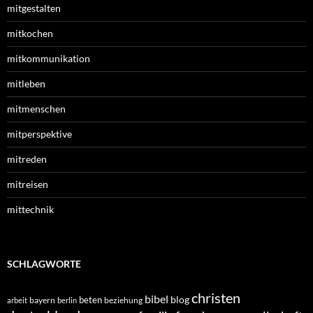
mitgestalten
mitkochen
mitkommunikation
mitleben
mitmenschen
mitperspektive
mitreden
mitreisen
mittechnik
SCHLAGWORTE
christen
bibel
blog
beten
bayern
beziehung
arbeit
berlin