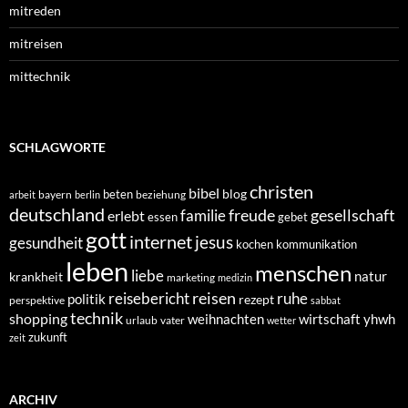
mitreden
mitreisen
mittechnik
SCHLAGWORTE
christen
bibel
blog
beten
bayern
beziehung
arbeit
berlin
deutschland
freude
gesellschaft
familie
erlebt
essen
gebet
gott
internet
jesus
gesundheit
kochen
kommunikation
leben
menschen
liebe
natur
krankheit
marketing
medizin
reisen
reisebericht
ruhe
politik
rezept
perspektive
sabbat
technik
shopping
weihnachten
yhwh
wirtschaft
urlaub
vater
wetter
zukunft
zeit
ARCHIV