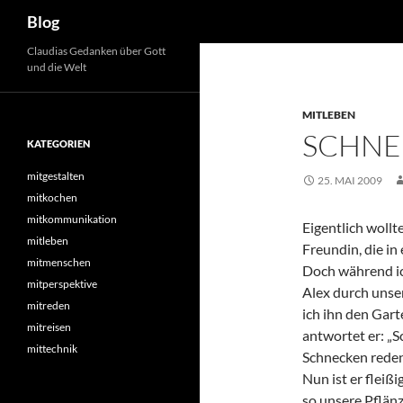
Suchen
Blog
Zum
Claudias Gedanken über Gott
und die Welt
Inhalt
springen
MITLEBEN
SCHNE
KATEGORIEN
mitgestalten
25. MAI 2009
mitkochen
mitkommunikation
Eigentlich wollt
mitleben
Freundin, die i
mitmenschen
Doch während ich
mitperspektive
Alex durch unse
mitreden
ich ihn den Gar
mitreisen
antwortet er: „S
mittechnik
Schnecken reden:
Nun ist er fleiß
so unsere Pflänz