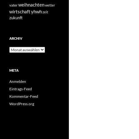
weihnachten
vater
wetter
yhwh
wirtschaft
zeit
zukunft
ARCHIV
Archiv
META
Anmelden
Eintrags-Feed
Kommentar-Feed
WordPress.org