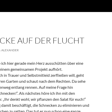
CKE AUF DER FLUCHT
ALEXANDER
e ich hier gerade mein Herz ausschütten über eine
n einem gemeinsamen Projekt aufhört.
 in Trauer und Selbstmitleid zerfließen will, geht
ren Garten und schaut nach dem Rechten. Da sehe
tenweg entlang rennen. Auf meine Frage hin
chnecken!“. Als nächstes höre ich ihn mit den
 „Ihr denkt wohl, wir pflanzen den Salat für euch!“
ig damit beschäftigt, die Schnecken zu eliminieren und
chen zu retten. Das tut er nun schon eine ganze