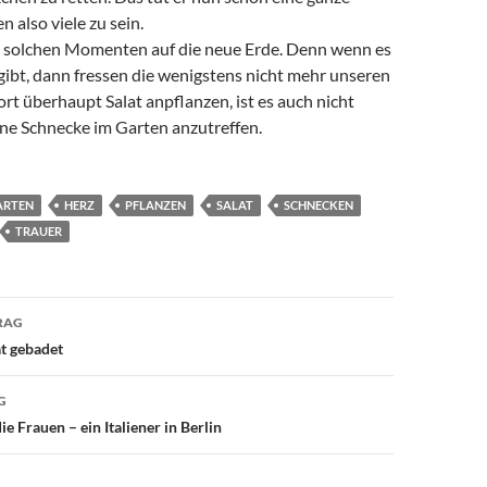
n also viele zu sein.
in solchen Momenten auf die neue Erde. Denn wenn es
gibt, dann fressen die wenigstens nicht mehr unseren
dort überhaupt Salat anpflanzen, ist es auch nicht
ne Schnecke im Garten anzutreffen.
ARTEN
HERZ
PFLANZEN
SALAT
SCHNECKEN
TRAUER
avigation
RAG
t gebadet
G
ie Frauen – ein Italiener in Berlin