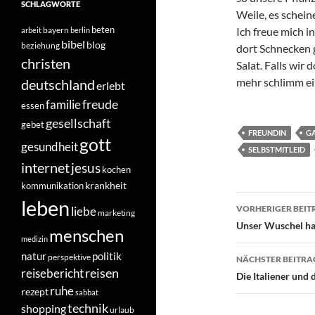
SCHLAGWORTE
Weile, es scheine
beten
bayern
Ich freue mich 
arbeit
berlin
bibel
blog
beziehung
dort Schnecken 
christen
Salat. Falls wir 
mehr schlimm ei
deutschland
erlebt
freude
familie
essen
gesellschaft
gebet
FREUNDIN
G
gott
gesundheit
SELBSTMITLEID
internet
jesus
kochen
krankheit
kommunikation
Beitragsn
leben
VORHERIGER BEIT
liebe
marketing
Unser Wuschel ha
menschen
medizin
natur
politik
perspektive
NÄCHSTER BEITRA
reisen
reisebericht
Die Italiener und d
ruhe
rezept
sabbat
technik
shopping
urlaub