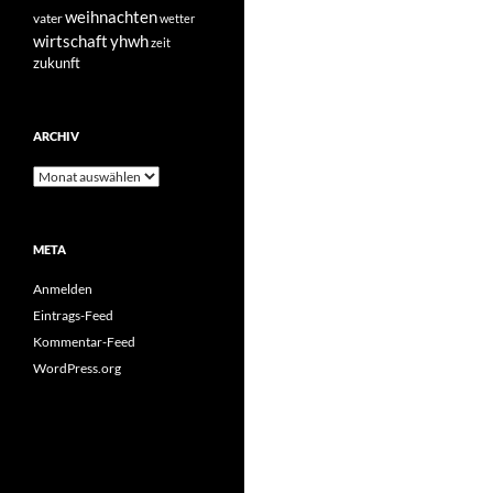
weihnachten
vater
wetter
yhwh
wirtschaft
zeit
zukunft
ARCHIV
Archiv
META
Anmelden
Eintrags-Feed
Kommentar-Feed
WordPress.org