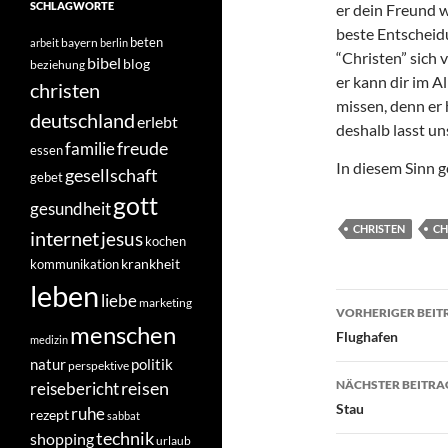
SCHLAGWORTE
er dein Freund w
beste Entscheid
beten
bayern
arbeit
berlin
“Christen” sich 
bibel
blog
beziehung
er kann dir im A
christen
missen, denn er
deutschland
erlebt
deshalb lasst un
freude
familie
essen
In diesem Sinn 
gesellschaft
gebet
gott
gesundheit
CHRISTEN
CH
internet
jesus
kochen
krankheit
kommunikation
leben
Beitragsn
liebe
marketing
VORHERIGER BEIT
menschen
Flughafen
medizin
natur
politik
perspektive
NÄCHSTER BEITRA
reisen
reisebericht
Stau
ruhe
rezept
sabbat
technik
shopping
urlaub