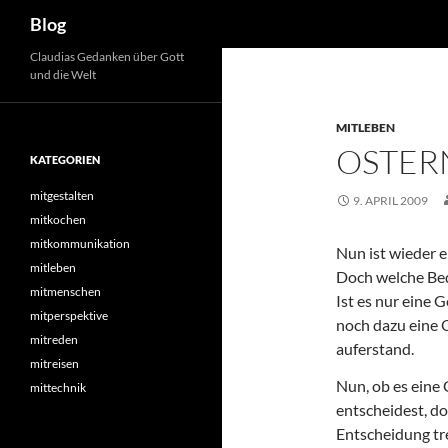
Suchen
Blog
Zum
Claudias Gedanken über Gott
und die Welt
Inhalt
springen
MITLEBEN
OSTER
KATEGORIEN
mitgestalten
9. APRIL 2009
mitkochen
mitkommunikation
Nun ist wieder e
mitleben
Doch welche Bed
mitmenschen
Ist es nur eine 
mitperspektive
noch dazu eine O
mitreden
auferstand.
mitreisen
Nun, ob es eine 
mittechnik
entscheidest, d
Entscheidung tre