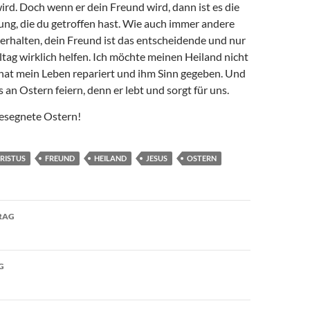
ird. Doch wenn er dein Freund wird, dann ist es die
ung, die du getroffen hast. Wie auch immer andere
verhalten, dein Freund ist das entscheidende und nur
lltag wirklich helfen. Ich möchte meinen Heiland nicht
 hat mein Leben repariert und ihm Sinn gegeben. Und
s an Ostern feiern, denn er lebt und sorgt für uns.
gesegnete Ostern!
RISTUS
FREUND
HEILAND
JESUS
OSTERN
avigation
RAG
G