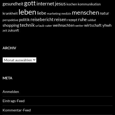
gott
internet
jesus
gesundheit
kochen
kommunikation
leben
menschen
liebe
natur
krankheit
marketing
medizin
reisen
reisebericht
ruhe
politik
rezept
perspektive
sabbat
technik
shopping
weihnachten
yhwh
wirtschaft
urlaub
vater
wetter
zukunft
zeit
ARCHIV
Archiv
META
Anmelden
Eintrags-Feed
Kommentar-Feed