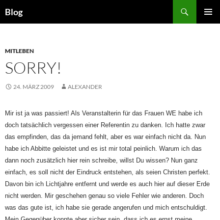
Zum
Suchen
Blog
Inhalt
PRIMÄR
springen
MENÜ
MITLEBEN
SORRY!
24. MÄRZ 2009
ALEXANDER
Mir ist ja was passiert! Als Veranstalterin für das Frauen WE habe ich
doch tatsächlich vergessen einer Referentin zu danken. Ich hatte zwar
das empfinden, das da jemand fehlt, aber es war einfach nicht da. Nun
habe ich Abbitte geleistet und es ist mir total peinlich. Warum ich das
dann noch zusätzlich hier rein schreibe, willst Du wissen? Nun ganz
einfach, es soll nicht der Eindruck entstehen, als seien Christen perfekt.
Davon bin ich Lichtjahre entfernt und werde es auch hier auf dieser Erde
nicht werden. Mir geschehen genau so viele Fehler wie anderen. Doch
was das gute ist, ich habe sie gerade angerufen und mich entschuldigt.
Mein Gegenüber konnte aber sicher sein, dass ich es ernst meine.