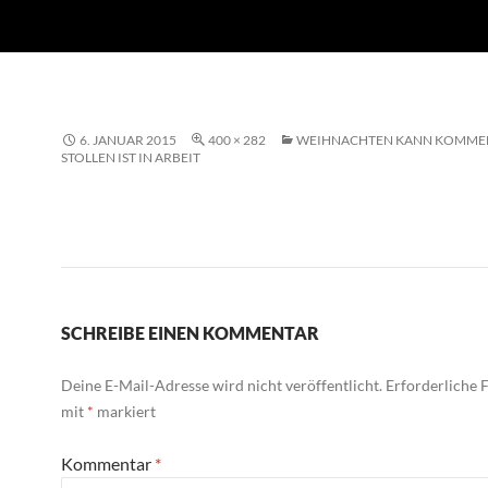
6. JANUAR 2015
400 × 282
WEIHNACHTEN KANN KOMMEN
STOLLEN IST IN ARBEIT
SCHREIBE EINEN KOMMENTAR
Deine E-Mail-Adresse wird nicht veröffentlicht.
Erforderliche F
mit
*
markiert
Kommentar
*