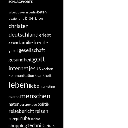
SCHLAGWORTE
beten
bayern
arbeit
berlin
bibel
blog
beziehung
christen
deutschland
erlebt
freude
familie
essen
gesellschaft
gebet
gott
gesundheit
internet
jesus
kochen
krankheit
kommunikation
leben
liebe
marketing
menschen
medizin
natur
politik
perspektive
reisen
reisebericht
ruhe
rezept
sabbat
technik
shopping
urlaub