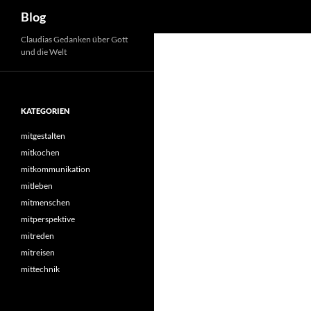
Suchen
Blog
Zum
Claudias Gedanken über Gott
und die Welt
Inhalt
springen
KATEGORIEN
mitgestalten
mitkochen
mitkommunikation
mitleben
mitmenschen
mitperspektive
mitreden
mitreisen
mittechnik