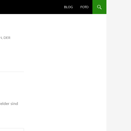
BLOG
FOTO
, DER
elder sind