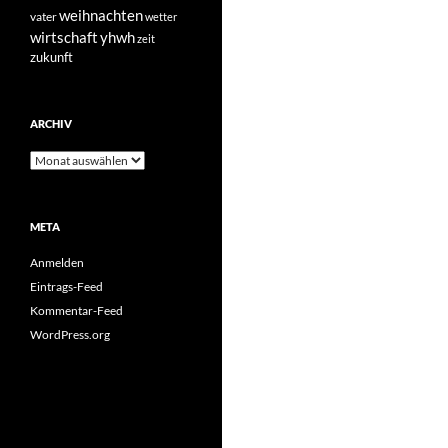
weihnachten
vater
wetter
yhwh
wirtschaft
zeit
zukunft
ARCHIV
Archiv
META
Anmelden
Eintrags-Feed
Kommentar-Feed
WordPress.org