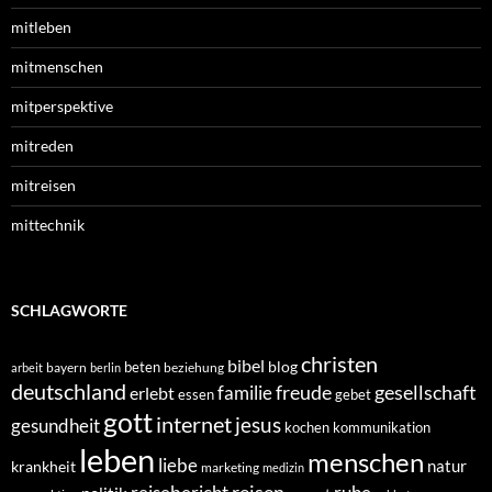
mitleben
mitmenschen
mitperspektive
mitreden
mitreisen
mittechnik
SCHLAGWORTE
christen
bibel
blog
beten
bayern
beziehung
arbeit
berlin
deutschland
freude
gesellschaft
familie
erlebt
essen
gebet
gott
internet
jesus
gesundheit
kochen
kommunikation
leben
menschen
liebe
natur
krankheit
marketing
medizin