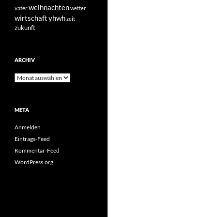
weihnachten
vater
wetter
yhwh
wirtschaft
zeit
zukunft
ARCHIV
Archiv
META
Anmelden
Eintrags-Feed
Kommentar-Feed
WordPress.org