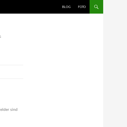
BLOG
FOTO
G
elder sind