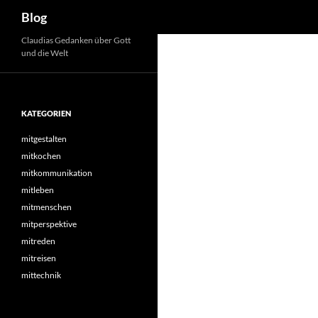
Suchen
Blog
Zum
Claudias Gedanken über Gott
und die Welt
Inhalt
springen
KATEGORIEN
mitgestalten
mitkochen
mitkommunikation
mitleben
mitmenschen
mitperspektive
mitreden
mitreisen
mittechnik