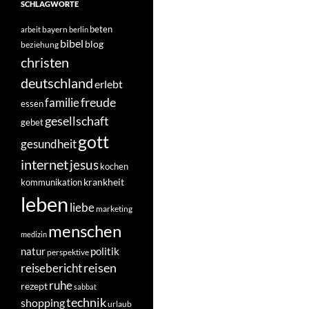
SCHLAGWORTE
beten
bayern
arbeit
berlin
bibel
blog
beziehung
christen
deutschland
erlebt
freude
familie
essen
gesellschaft
gebet
gott
gesundheit
internet
jesus
kochen
krankheit
kommunikation
leben
liebe
marketing
menschen
medizin
natur
politik
perspektive
reisen
reisebericht
ruhe
rezept
sabbat
technik
shopping
urlaub