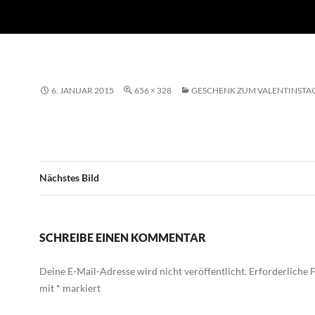
6. JANUAR 2015
656 × 328
GESCHENK ZUM VALENTINSTA
Nächstes Bild
SCHREIBE EINEN KOMMENTAR
Deine E-Mail-Adresse wird nicht veröffentlicht.
Erforderliche F
mit
*
markiert