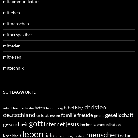
mitkommunikation
mitleben
mitmenschen
mitperspektive
mitreden
mitreisen
mittechnik
SCHLAGWORTE
christen
bibel
blog
beten
bayern
beziehung
arbeit
berlin
deutschland
freude
gesellschaft
familie
erlebt
essen
gebet
gott
internet
jesus
gesundheit
kochen
kommunikation
leben
menschen
liebe
natur
krankheit
marketing
medizin