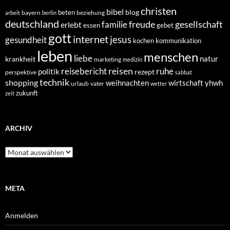
christen
bibel
blog
beten
bayern
beziehung
arbeit
berlin
deutschland
freude
gesellschaft
familie
erlebt
essen
gebet
gott
internet
jesus
gesundheit
kochen
kommunikation
leben
menschen
liebe
natur
krankheit
marketing
medizin
reisen
reisebericht
ruhe
politik
rezept
perspektive
sabbat
technik
shopping
weihnachten
yhwh
wirtschaft
urlaub
vater
wetter
zukunft
zeit
ARCHIV
Archiv
META
Anmelden