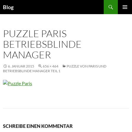
Zum
Suchen
Blog
Inhalt
PRIMÄR
springen
MENÜ
PUZZLE PARIS
BETRIEBSBLINDE
MANAGER
6. JANUAR 2015
656 × 464
PUZZLE VON PARIS UND
BETRIEBSBLINDE MANAGER TEIL 1
SCHREIBE EINEN KOMMENTAR