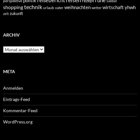
reisen
reisebericht
ruhe
politik
rezept
perspektive
sabbat
technik
shopping
weihnachten
yhwh
wirtschaft
urlaub
vater
wetter
zukunft
zeit
ARCHIV
Archiv
META
Anmelden
Eintrags-Feed
Kommentar-Feed
WordPress.org