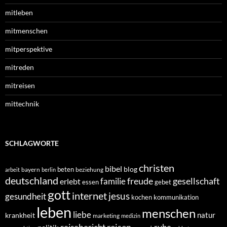
mitleben
mitmenschen
mitperspektive
mitreden
mitreisen
mittechnik
SCHLAGWORTE
christen
bibel
blog
beten
bayern
beziehung
arbeit
berlin
deutschland
freude
gesellschaft
familie
erlebt
essen
gebet
gott
internet
jesus
gesundheit
kochen
kommunikation
leben
menschen
liebe
natur
krankheit
marketing
medizin