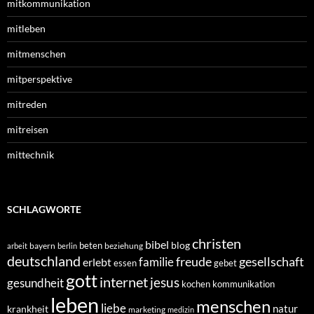
mitkommunikation
mitleben
mitmenschen
mitperspektive
mitreden
mitreisen
mittechnik
SCHLAGWORTE
christen
bibel
blog
beten
bayern
beziehung
arbeit
berlin
deutschland
freude
gesellschaft
familie
erlebt
essen
gebet
gott
internet
jesus
gesundheit
kochen
kommunikation
leben
menschen
liebe
natur
krankheit
marketing
medizin