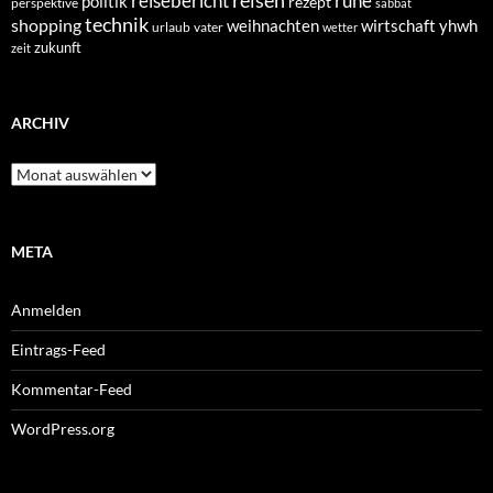
reisen
reisebericht
ruhe
politik
rezept
perspektive
sabbat
technik
shopping
weihnachten
yhwh
wirtschaft
urlaub
vater
wetter
zukunft
zeit
ARCHIV
Archiv
META
Anmelden
Eintrags-Feed
Kommentar-Feed
WordPress.org