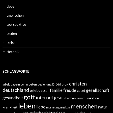
mitleben
mitmenschen
mitperspektive
mitreden
mitreisen
mittechnik
SCHLAGWORTE
christen
bibel
blog
beten
bayern
beziehung
arbeit
berlin
deutschland
freude
gesellschaft
familie
erlebt
essen
gebet
gott
internet
jesus
gesundheit
kochen
kommunikation
leben
menschen
liebe
natur
krankheit
marketing
medizin