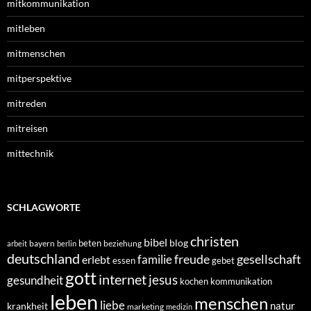
mitkommunikation
mitleben
mitmenschen
mitperspektive
mitreden
mitreisen
mittechnik
SCHLAGWORTE
christen
bibel
blog
beten
bayern
beziehung
arbeit
berlin
deutschland
freude
gesellschaft
familie
erlebt
essen
gebet
gott
internet
jesus
gesundheit
kochen
kommunikation
leben
menschen
liebe
natur
krankheit
marketing
medizin