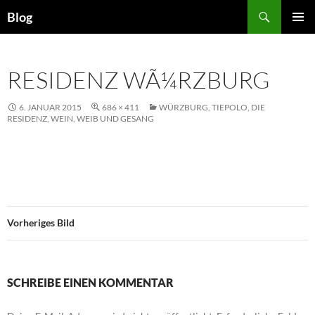
Zum
Suchen
Blog
Inhalt
PRIMÄR
springen
MENÜ
RESIDENZ WÃ¼RZBURG
6. JANUAR 2015
686 × 411
WÜRZBURG, TIEPOLO, DIE
RESIDENZ, WEIN, WEIB UND GESANG
Vorheriges Bild
SCHREIBE EINEN KOMMENTAR