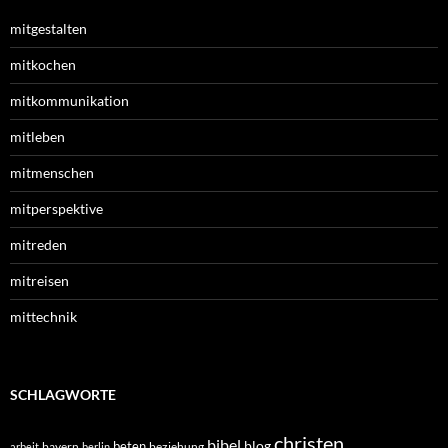
mitgestalten
mitkochen
mitkommunikation
mitleben
mitmenschen
mitperspektive
mitreden
mitreisen
mittechnik
SCHLAGWORTE
christen
bibel
blog
beten
bayern
beziehung
arbeit
berlin