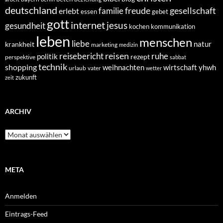
deutschland
freude
gesellschaft
familie
erlebt
essen
gebet
gott
internet
jesus
gesundheit
kochen
kommunikation
leben
menschen
liebe
natur
krankheit
marketing
medizin
reisen
reisebericht
ruhe
politik
rezept
perspektive
sabbat
technik
shopping
weihnachten
yhwh
wirtschaft
urlaub
vater
wetter
zukunft
zeit
ARCHIV
Archiv
META
Anmelden
Eintrags-Feed