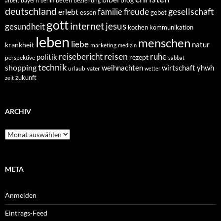
bayern
beziehung
arbeit
berlin
deutschland
freude
gesellschaft
familie
erlebt
essen
gebet
gott
internet
jesus
gesundheit
kochen
kommunikation
leben
menschen
liebe
natur
krankheit
marketing
medizin
reisen
reisebericht
ruhe
politik
rezept
perspektive
sabbat
technik
shopping
weihnachten
yhwh
wirtschaft
urlaub
vater
wetter
zukunft
zeit
ARCHIV
Archiv
META
Anmelden
Eintrags-Feed