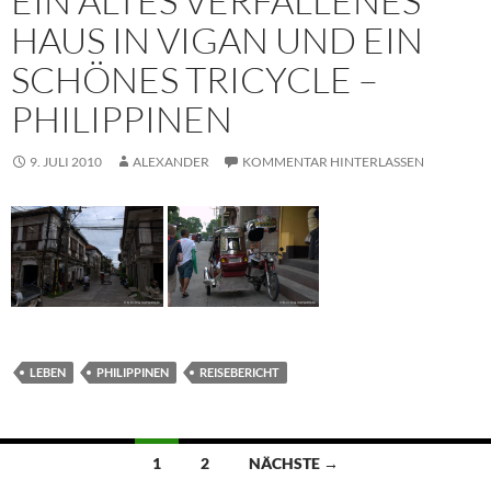
EIN ALTES VERFALLENES
HAUS IN VIGAN UND EIN
SCHÖNES TRICYCLE –
PHILIPPINEN
9. JULI 2010
ALEXANDER
KOMMENTAR HINTERLASSEN
LEBEN
PHILIPPINEN
REISEBERICHT
Beitragsnavigation
1
2
NÄCHSTE →