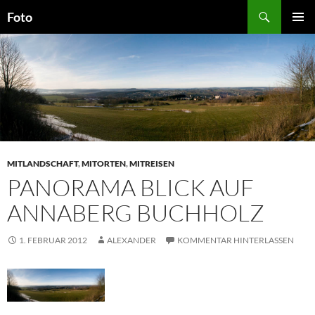
Zum
Suchen
Foto
Inhalt
PRIMÄR
springen
MENÜ
MITLANDSCHAFT
,
MITORTEN
,
MITREISEN
PANORAMA BLICK AUF
ANNABERG BUCHHOLZ
1. FEBRUAR 2012
ALEXANDER
KOMMENTAR HINTERLASSEN