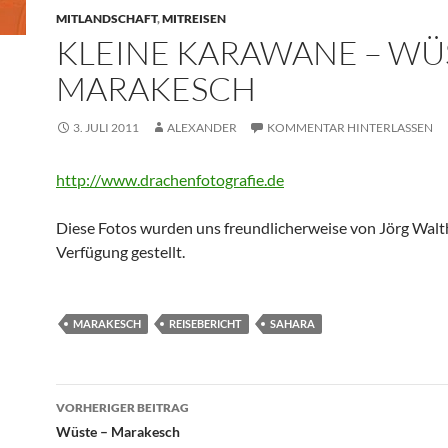
MITLANDSCHAFT
,
MITREISEN
KLEINE KARAWANE – WÜ
MARAKESCH
3. JULI 2011
ALEXANDER
KOMMENTAR HINTERLASSEN
http://www.drachenfotografie.de
Diese Fotos wurden uns freundlicherweise von Jörg Walt
Verfügung gestellt.
MARAKESCH
REISEBERICHT
SAHARA
Beitragsnavigation
VORHERIGER BEITRAG
Wüste – Marakesch