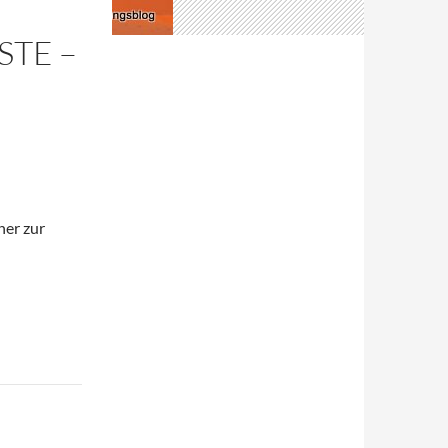
STE –
her zur