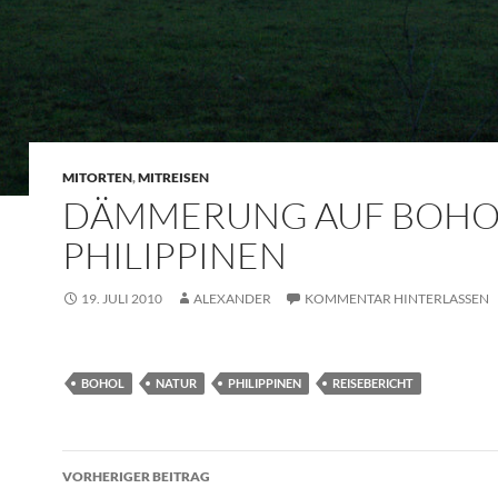
MITORTEN
,
MITREISEN
DÄMMERUNG AUF BOHO
PHILIPPINEN
19. JULI 2010
ALEXANDER
KOMMENTAR HINTERLASSEN
BOHOL
NATUR
PHILIPPINEN
REISEBERICHT
Beitragsnavigation
VORHERIGER BEITRAG