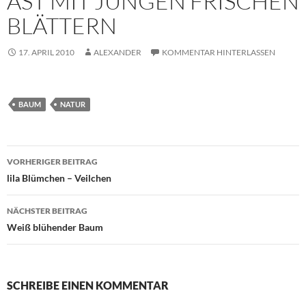
AST MIT JUNGEN FRISCHEN
BLÄTTERN
17. APRIL 2010
ALEXANDER
KOMMENTAR HINTERLASSEN
BAUM
NATUR
Beitragsnavigation
VORHERIGER BEITRAG
lila Blümchen – Veilchen
NÄCHSTER BEITRAG
Weiß blühender Baum
SCHREIBE EINEN KOMMENTAR