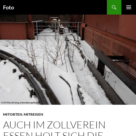
Zum
Suchen
Foto
Inhalt
PRIMÄR
springen
MENÜ
MITORTEN
,
MITREISEN
AUCH IM ZOLLVEREIN
ESSEN HOLT SICH DIE