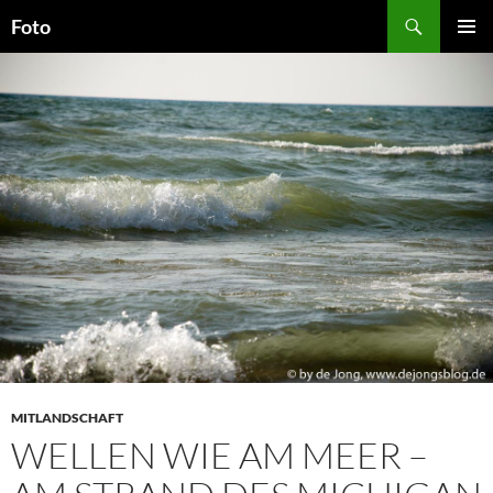
Zum
Suchen
Foto
Inhalt
PRIMÄR
springen
MENÜ
MITLANDSCHAFT
WELLEN WIE AM MEER –