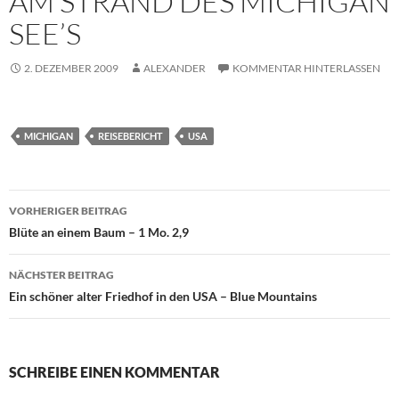
AM STRAND DES MICHIGAN
SEE’S
2. DEZEMBER 2009
ALEXANDER
KOMMENTAR HINTERLASSEN
MICHIGAN
REISEBERICHT
USA
Beitragsnavigation
VORHERIGER BEITRAG
Blüte an einem Baum – 1 Mo. 2,9
NÄCHSTER BEITRAG
Ein schöner alter Friedhof in den USA – Blue Mountains
SCHREIBE EINEN KOMMENTAR