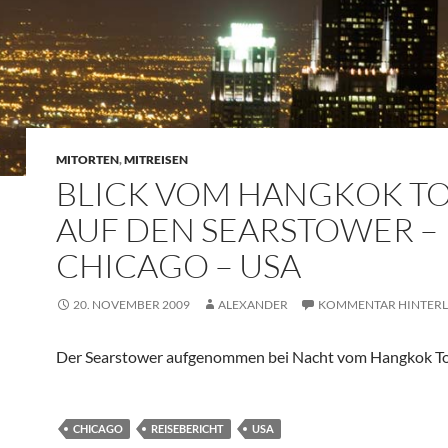
MITORTEN
,
MITREISEN
BLICK VOM HANGKOK T
AUF DEN SEARSTOWER –
CHICAGO – USA
20. NOVEMBER 2009
ALEXANDER
KOMMENTAR HINTERL
Der Searstower aufgenommen bei Nacht vom Hangkok T
CHICAGO
REISEBERICHT
USA