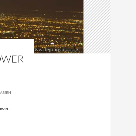
OWER
ASSEN
ower.