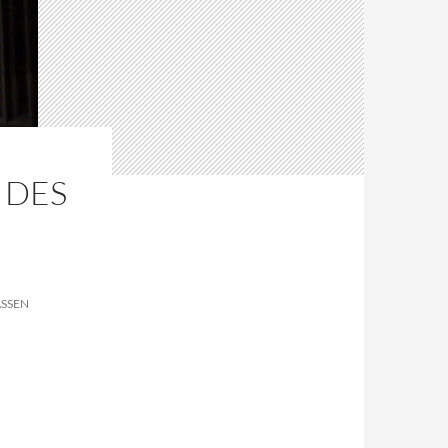
 DES
SSEN